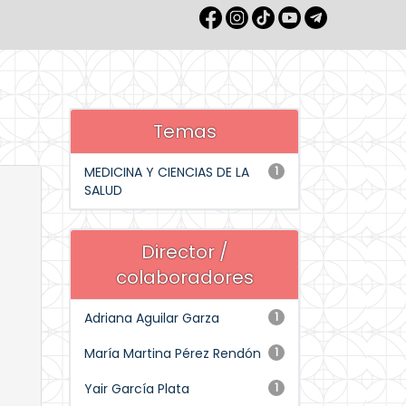
Temas
MEDICINA Y CIENCIAS DE LA
1
SALUD
Director /
colaboradores
Adriana Aguilar Garza
1
María Martina Pérez Rendón
1
Yair García Plata
1