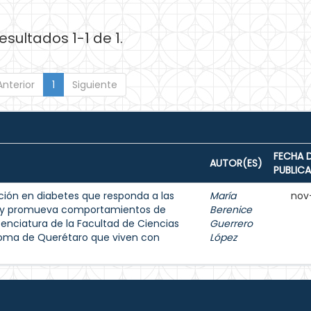
esultados 1-1 de 1.
Anterior
1
Siguiente
FECHA 
AUTOR(ES)
PUBLIC
ión en diabetes que responda a las
María
nov
s y promueva comportamientos de
Berenice
enciatura de la Facultad de Ciencias
Guerrero
noma de Querétaro que viven con
López