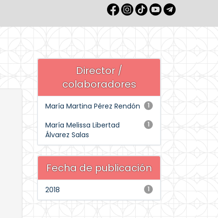
Director /
colaboradores
María Martina Pérez Rendón
1
María Melissa Libertad
1
Álvarez Salas
Fecha de publicación
2018
1