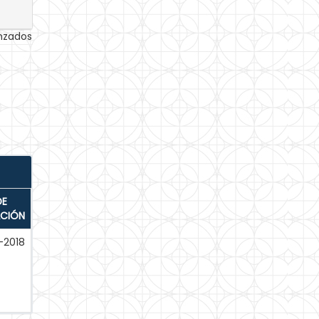
anzados
DE
ACIÓN
-2018