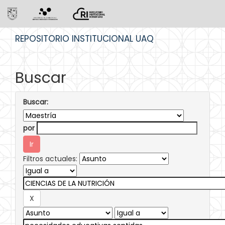
Skip
REPOSITORIO INSTITUCIONAL UAQ
navigation
Buscar
Buscar:
por
Filtros actuales: