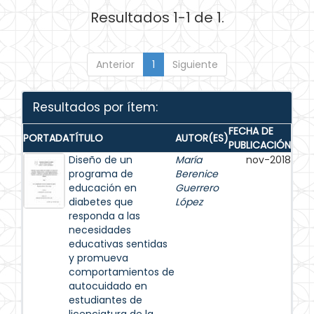
Resultados 1-1 de 1.
Anterior
1
Siguiente
Resultados por ítem:
FECHA DE
PORTADA
TÍTULO
AUTOR(ES)
PUBLICACIÓN
Diseño de un
María
nov-2018
programa de
Berenice
educación en
Guerrero
diabetes que
López
responda a las
necesidades
educativas sentidas
y promueva
comportamientos de
autocuidado en
estudiantes de