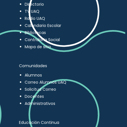
Directorio
TV UAQ
Radio UAQ
Calendario Escolar
Bibliotecas
Contraloría Social
Mapa de sitio
Comunidades
Alumnos
Correo Alumnos UAQ
Solicitud Correo
Docentes
Administrativos
Educación Continua