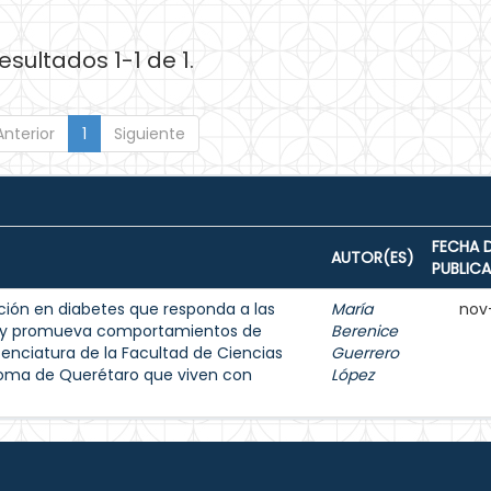
esultados 1-1 de 1.
Anterior
1
Siguiente
FECHA 
AUTOR(ES)
PUBLIC
ión en diabetes que responda a las
María
nov
s y promueva comportamientos de
Berenice
enciatura de la Facultad de Ciencias
Guerrero
noma de Querétaro que viven con
López