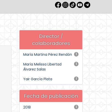
Director /
colaboradores
María Martina Pérez Rendón
1
María Melissa Libertad
1
Álvarez Salas
Yair García Plata
1
Fecha de publicación
2018
1