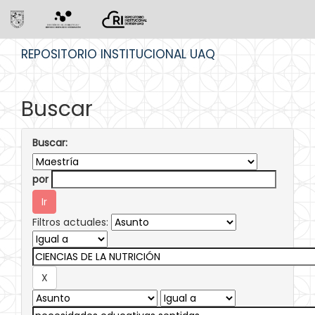
Skip
REPOSITORIO INSTITUCIONAL UAQ
navigation
Buscar
Buscar:
por
Filtros actuales: