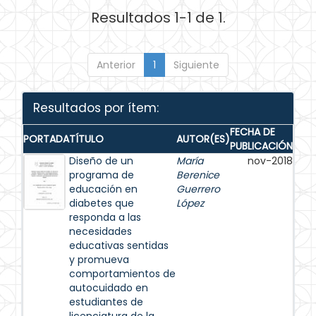
Resultados 1-1 de 1.
Anterior
1
Siguiente
Resultados por ítem:
FECHA DE
PORTADA
TÍTULO
AUTOR(ES)
PUBLICACIÓN
Diseño de un
María
nov-2018
programa de
Berenice
educación en
Guerrero
diabetes que
López
responda a las
necesidades
educativas sentidas
y promueva
comportamientos de
autocuidado en
estudiantes de