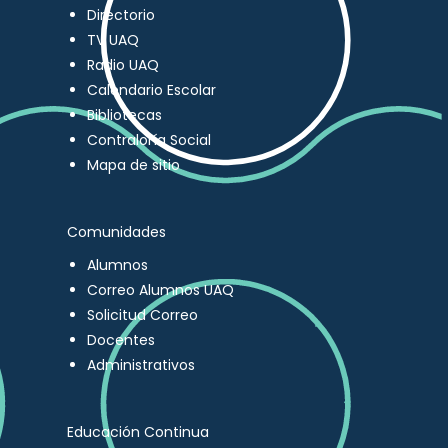
Directorio
TV UAQ
Radio UAQ
Calendario Escolar
Bibliotecas
Contraloría Social
Mapa de sitio
Comunidades
Alumnos
Correo Alumnos UAQ
Solicitud Correo
Docentes
Administrativos
Educación Continua