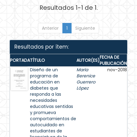
Resultados 1-1 de 1.
Anterior
1
Siguiente
Resultados por ítem:
FECHA DE
PORTADA
TÍTULO
AUTOR(ES)
PUBLICACIÓN
Diseño de un
María
nov-2018
programa de
Berenice
educación en
Guerrero
diabetes que
López
responda a las
necesidades
educativas sentidas
y promueva
comportamientos de
autocuidado en
estudiantes de