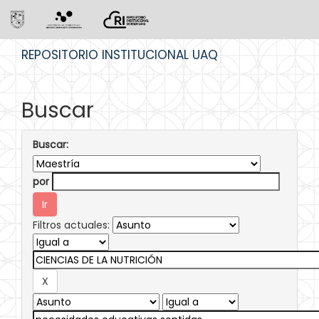
Skip
REPOSITORIO INSTITUCIONAL UAQ
navigation
Buscar
Buscar:
por
Filtros actuales: