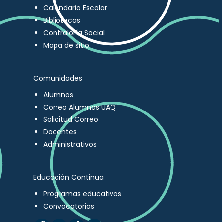
Calendario Escolar
Bibliotecas
Contraloría Social
Mapa de sitio
Comunidades
Alumnos
Correo Alumnos UAQ
Solicitud Correo
Docentes
Administrativos
Educación Continua
Programas educativos
Convocatorias