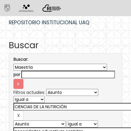
Skip
REPOSITORIO INSTITUCIONAL UAQ
navigation
Buscar
Buscar:
por
Filtros actuales: