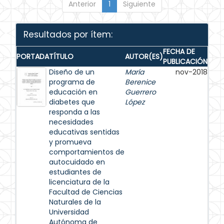
Anterior
1
Siguiente
Resultados por ítem:
FECHA DE
PORTADA
TÍTULO
AUTOR(ES)
PUBLICACIÓN
Diseño de un
María
nov-2018
programa de
Berenice
educación en
Guerrero
diabetes que
López
responda a las
necesidades
educativas sentidas
y promueva
comportamientos de
autocuidado en
estudiantes de
licenciatura de la
Facultad de Ciencias
Naturales de la
Universidad
Autónoma de