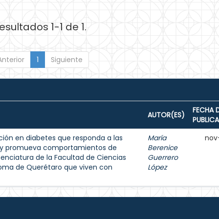
esultados 1-1 de 1.
Anterior
1
Siguiente
FECHA 
AUTOR(ES)
PUBLIC
ión en diabetes que responda a las
María
nov
s y promueva comportamientos de
Berenice
enciatura de la Facultad de Ciencias
Guerrero
noma de Querétaro que viven con
López