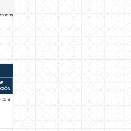
anzados
DE
ACIÓN
-2018