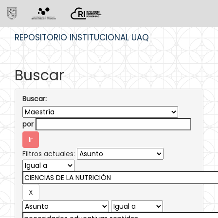
Skip
REPOSITORIO INSTITUCIONAL UAQ
navigation
Buscar
Buscar:
por
Filtros actuales: