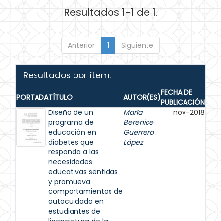
Resultados 1-1 de 1.
Anterior
1
Siguiente
Resultados por ítem:
FECHA DE
PORTADA
TÍTULO
AUTOR(ES)
PUBLICACIÓN
Diseño de un
María
nov-2018
programa de
Berenice
educación en
Guerrero
diabetes que
López
responda a las
necesidades
educativas sentidas
y promueva
comportamientos de
autocuidado en
estudiantes de