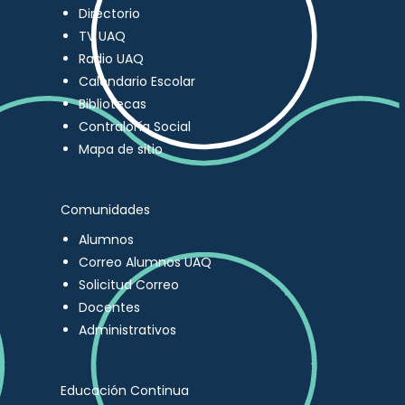
Directorio
TV UAQ
Radio UAQ
Calendario Escolar
Bibliotecas
Contraloría Social
Mapa de sitio
Comunidades
Alumnos
Correo Alumnos UAQ
Solicitud Correo
Docentes
Administrativos
Educación Continua