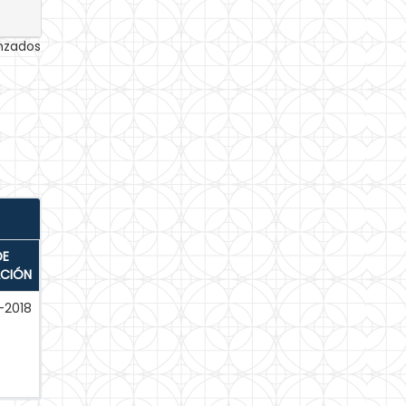
anzados
DE
ACIÓN
-2018