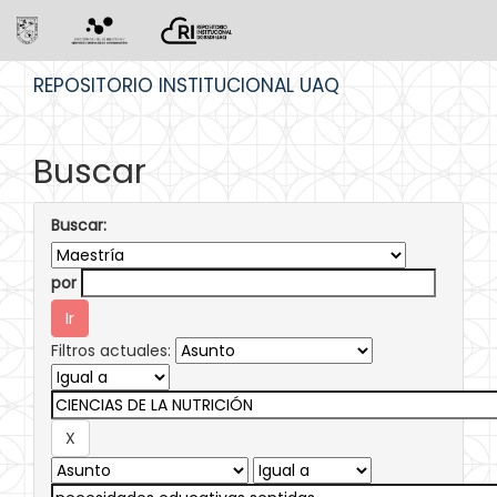
Skip
REPOSITORIO INSTITUCIONAL UAQ
navigation
Buscar
Buscar:
por
Filtros actuales: