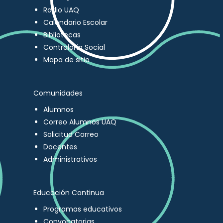
Radio UAQ
Calendario Escolar
Bibliotecas
Contraloría Social
Mapa de sitio
Comunidades
Alumnos
Correo Alumnos UAQ
Solicitud Correo
Docentes
Administrativos
Educación Continua
Programas educativos
Convocatorias