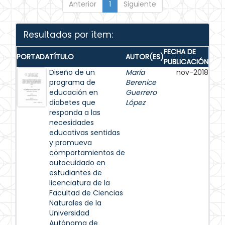
Anterior
1
Siguiente
Resultados por ítem:
FECHA DE
PORTADA
TÍTULO
AUTOR(ES)
PUBLICACIÓN
Diseño de un
María
nov-2018
programa de
Berenice
educación en
Guerrero
diabetes que
López
responda a las
necesidades
educativas sentidas
y promueva
comportamientos de
autocuidado en
estudiantes de
licenciatura de la
Facultad de Ciencias
Naturales de la
Universidad
Autónoma de