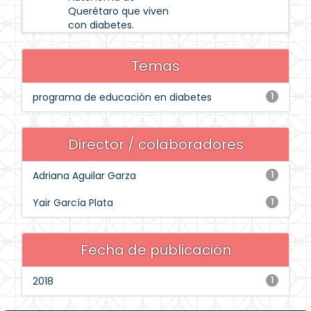
Querétaro que viven
con diabetes.
Temas
programa de educación en diabetes
1
Director / colaboradores
Adriana Aguilar Garza
1
Yair García Plata
1
Fecha de publicación
2018
1