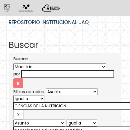
Skip
REPOSITORIO INSTITUCIONAL UAQ
navigation
Buscar
Buscar:
por
Filtros actuales: