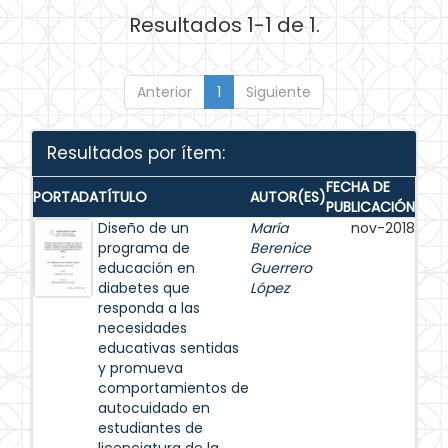
Resultados 1-1 de 1.
Anterior
1
Siguiente
Resultados por ítem:
FECHA DE
PORTADA
TÍTULO
AUTOR(ES)
PUBLICACIÓN
Diseño de un
María
nov-2018
programa de
Berenice
educación en
Guerrero
diabetes que
López
responda a las
necesidades
educativas sentidas
y promueva
comportamientos de
autocuidado en
estudiantes de