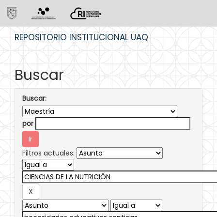
Skip
REPOSITORIO INSTITUCIONAL UAQ
navigation
Buscar
Buscar:
por
Filtros actuales: