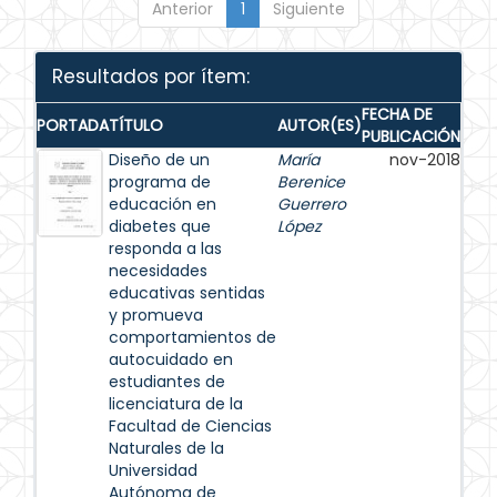
Anterior
1
Siguiente
Resultados por ítem:
FECHA DE
PORTADA
TÍTULO
AUTOR(ES)
PUBLICACIÓN
Diseño de un
María
nov-2018
programa de
Berenice
educación en
Guerrero
diabetes que
López
responda a las
necesidades
educativas sentidas
y promueva
comportamientos de
autocuidado en
estudiantes de
licenciatura de la
Facultad de Ciencias
Naturales de la
Universidad
Autónoma de