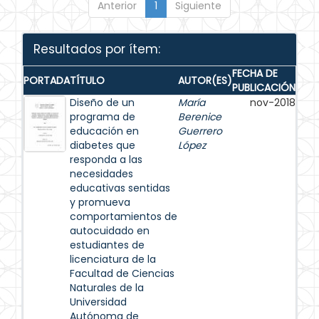
Anterior
1
Siguiente
Resultados por ítem:
FECHA DE
PORTADA
TÍTULO
AUTOR(ES)
PUBLICACIÓN
Diseño de un
María
nov-2018
programa de
Berenice
educación en
Guerrero
diabetes que
López
responda a las
necesidades
educativas sentidas
y promueva
comportamientos de
autocuidado en
estudiantes de
licenciatura de la
Facultad de Ciencias
Naturales de la
Universidad
Autónoma de