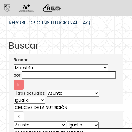
Skip
REPOSITORIO INSTITUCIONAL UAQ
navigation
Buscar
Buscar:
por
Filtros actuales: