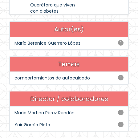
Querétaro que viven
con diabetes.
Autor(es)
María Berenice Guerrero López
1
Temas
comportamientos de autocuidado
1
Director / colaboradores
María Martina Pérez Rendón
1
Yair García Plata
1