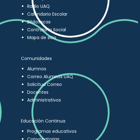
Radio UAQ
Calendario Escolar
Bibliotecas
Contraloría Social
Mapa de sitio
Comunidades
Alumnos
Correo Alumnos UAQ
Solicitud Correo
Docentes
Administrativos
Educación Continua
Programas educativos
Convocatorias