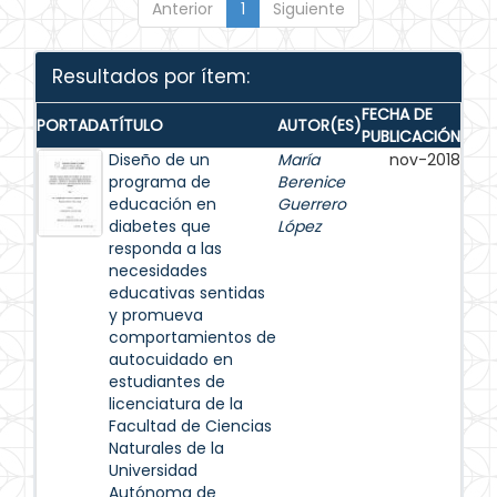
Anterior
1
Siguiente
Resultados por ítem:
FECHA DE
PORTADA
TÍTULO
AUTOR(ES)
PUBLICACIÓN
Diseño de un
María
nov-2018
programa de
Berenice
educación en
Guerrero
diabetes que
López
responda a las
necesidades
educativas sentidas
y promueva
comportamientos de
autocuidado en
estudiantes de
licenciatura de la
Facultad de Ciencias
Naturales de la
Universidad
Autónoma de