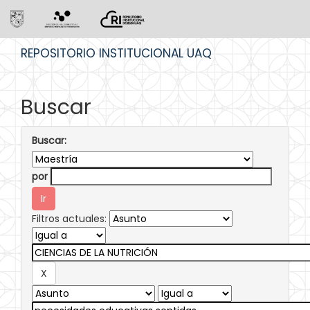
Skip
REPOSITORIO INSTITUCIONAL UAQ
navigation
Buscar
Buscar:
por
Filtros actuales: