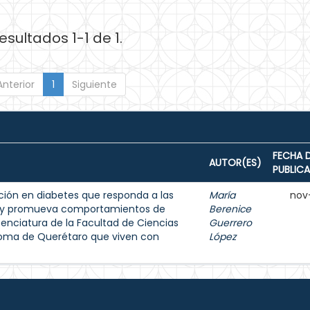
esultados 1-1 de 1.
Anterior
1
Siguiente
FECHA 
AUTOR(ES)
PUBLIC
ión en diabetes que responda a las
María
nov
s y promueva comportamientos de
Berenice
enciatura de la Facultad de Ciencias
Guerrero
noma de Querétaro que viven con
López