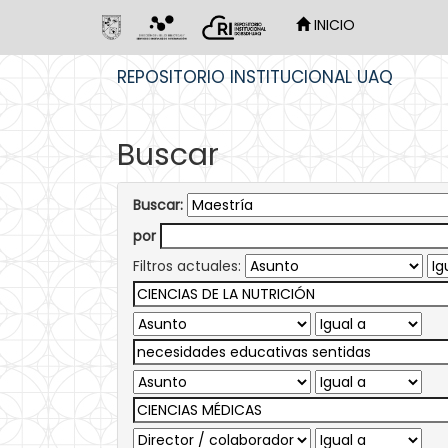
INICIO
Skip
REPOSITORIO INSTITUCIONAL UAQ
navigation
Buscar
Buscar:
por
Filtros actuales: