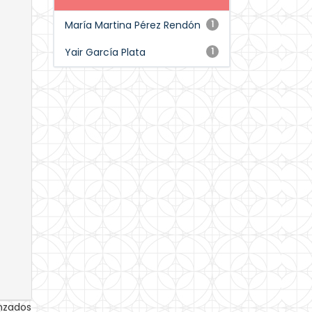
María Martina Pérez Rendón
1
Yair García Plata
1
anzados