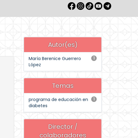
Autor(es)
María Berenice Guerrero
1
López
Temas
programa de educación en
1
diabetes
Director /
colaboradores