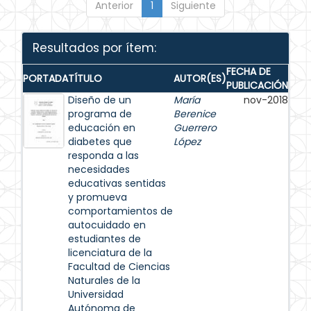
Anterior
1
Siguiente
Resultados por ítem:
FECHA DE
PORTADA
TÍTULO
AUTOR(ES)
PUBLICACIÓN
Diseño de un
María
nov-2018
programa de
Berenice
educación en
Guerrero
diabetes que
López
responda a las
necesidades
educativas sentidas
y promueva
comportamientos de
autocuidado en
estudiantes de
licenciatura de la
Facultad de Ciencias
Naturales de la
Universidad
Autónoma de