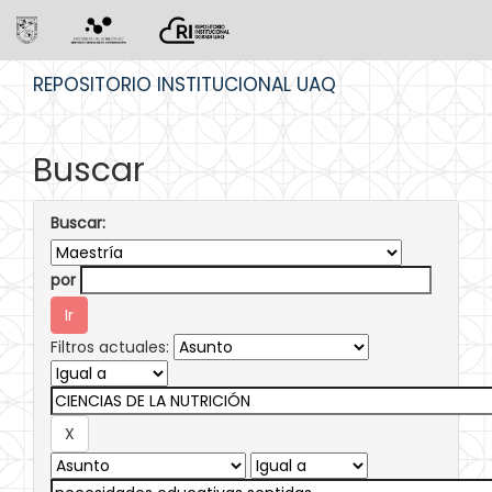
Skip
REPOSITORIO INSTITUCIONAL UAQ
navigation
Buscar
Buscar:
por
Filtros actuales: