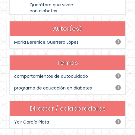
Querétaro que viven
con diabetes.
Autor(es)
María Berenice Guerrero López
1
Temas
comportamientos de autocuidado
1
programa de educación en diabetes
1
Director / colaboradores
Yair García Plata
1