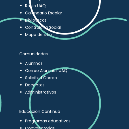
Radio UAQ
Calendario Escolar
Bibliotecas
Contraloría Social
Mapa de sitio
Comunidades
Alumnos
Correo Alumnos UAQ
Solicitud Correo
Docentes
Administrativos
Educación Continua
Programas educativos
Convocatorias