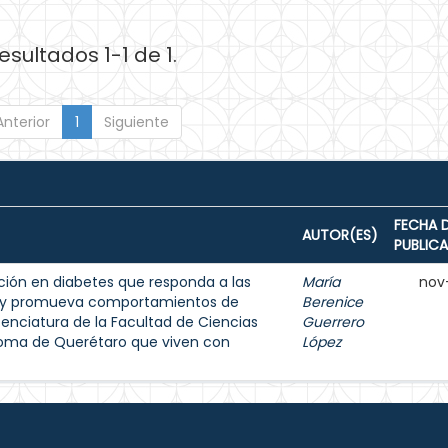
esultados 1-1 de 1.
Anterior
1
Siguiente
FECHA 
AUTOR(ES)
PUBLIC
ión en diabetes que responda a las
María
nov
s y promueva comportamientos de
Berenice
enciatura de la Facultad de Ciencias
Guerrero
noma de Querétaro que viven con
López