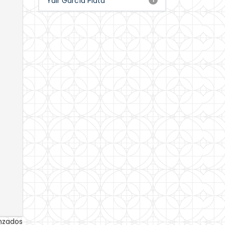
Yair García Plata
anzados