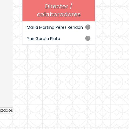
Director /
colaboradores
María Martina Pérez Rendón
1
Yair García Plata
1
anzados