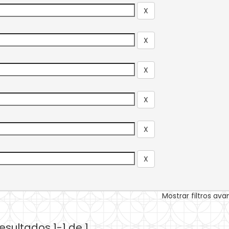
Mostrar filtros av
esultados 1-1 de 1.