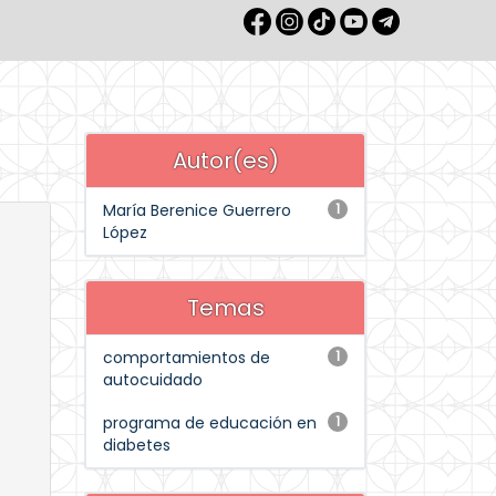
Autor(es)
María Berenice Guerrero
1
López
Temas
comportamientos de
1
autocuidado
programa de educación en
1
diabetes