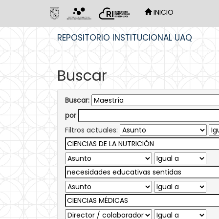
INICIO
Skip
REPOSITORIO INSTITUCIONAL UAQ
navigation
Buscar
Buscar:
por
Filtros actuales: