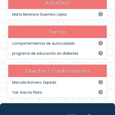
Autor(es)
María Berenice Guerrero López
1
Temas
comportamientos de autocuidado
1
programa de educación en diabetes
1
Director / colaboradores
Marcela Romero Zepeda
1
Yair García Plata
1