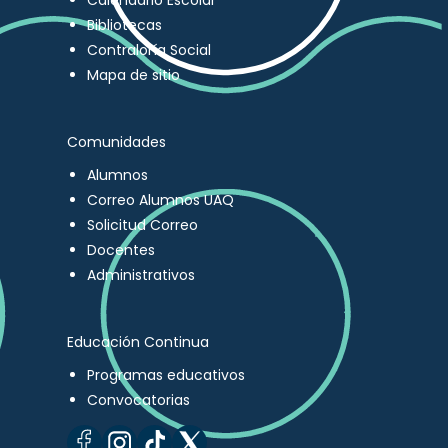
Calendario Escolar
Bibliotecas
Contraloría Social
Mapa de sitio
Comunidades
Alumnos
Correo Alumnos UAQ
Solicitud Correo
Docentes
Administrativos
Educación Continua
Programas educativos
Convocatorias