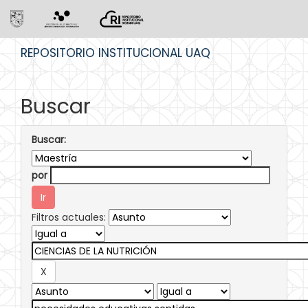
Skip
REPOSITORIO INSTITUCIONAL UAQ
navigation
Buscar
Buscar:
por
Filtros actuales: