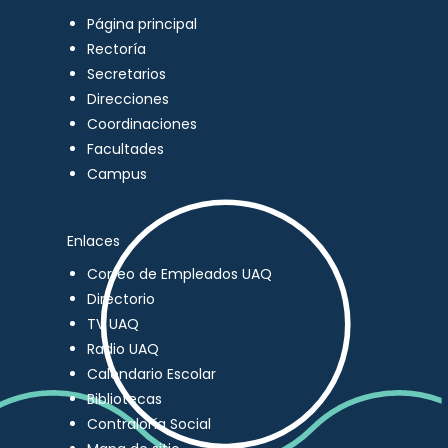
Página principal
Rectoría
Secretarios
Direcciones
Coordinaciones
Facultades
Campus
Enlaces
Correo de Empleados UAQ
Directorio
TV UAQ
Radio UAQ
Calendario Escolar
Bibliotecas
Contraloría Social