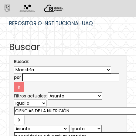
Skip
REPOSITORIO INSTITUCIONAL UAQ
navigation
Buscar
Buscar:
por
Filtros actuales: