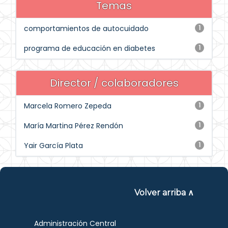
Temas
comportamientos de autocuidado
1
programa de educación en diabetes
1
Director / colaboradores
Marcela Romero Zepeda
1
María Martina Pérez Rendón
1
Yair García Plata
1
Volver arriba ∧
Administración Central