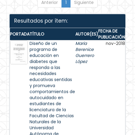
Anterior
1
Siguiente
Resultados por ítem:
FECHA DE
PORTADA
TÍTULO
AUTOR(ES)
PUBLICACIÓN
Diseño de un
María
nov-2018
programa de
Berenice
educación en
Guerrero
diabetes que
López
responda a las
necesidades
educativas sentidas
y promueva
comportamientos de
autocuidado en
estudiantes de
licenciatura de la
Facultad de Ciencias
Naturales de la
Universidad
Autónoma de