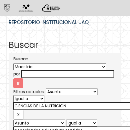
Skip
REPOSITORIO INSTITUCIONAL UAQ
navigation
Buscar
Buscar:
por
Filtros actuales: