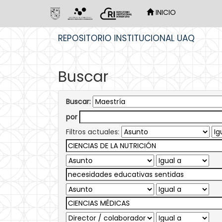
INICIO
Skip
REPOSITORIO INSTITUCIONAL UAQ
navigation
Buscar
Buscar:
por
Filtros actuales: