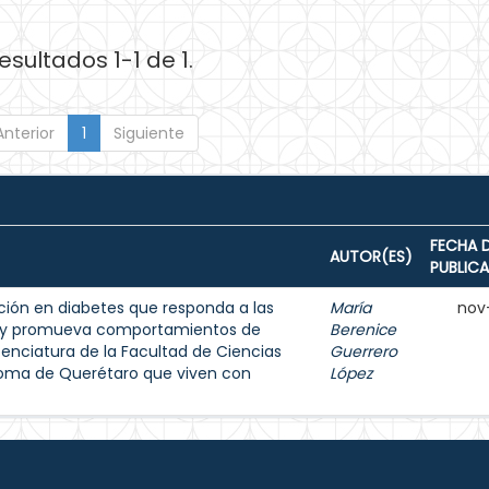
esultados 1-1 de 1.
Anterior
1
Siguiente
FECHA 
AUTOR(ES)
PUBLIC
ión en diabetes que responda a las
María
nov
s y promueva comportamientos de
Berenice
enciatura de la Facultad de Ciencias
Guerrero
noma de Querétaro que viven con
López