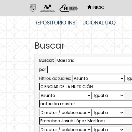
INICIO
Skip
REPOSITORIO INSTITUCIONAL UAQ
navigation
Buscar
Buscar:
por
Filtros actuales: