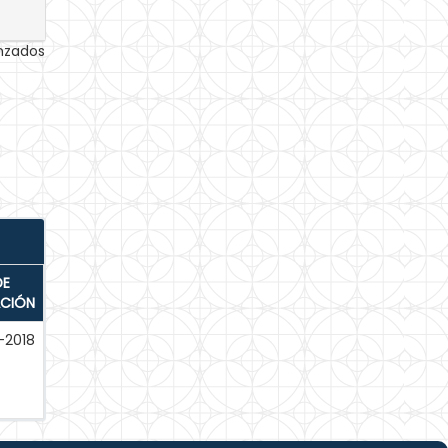
anzados
DE
ACIÓN
-2018