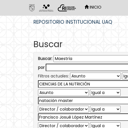
INICIO
Skip
REPOSITORIO INSTITUCIONAL UAQ
navigation
Buscar
Buscar:
por
Filtros actuales: