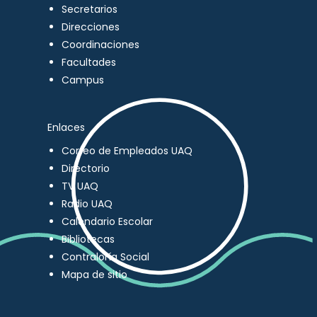
Secretarios
Direcciones
Coordinaciones
Facultades
Campus
Enlaces
Correo de Empleados UAQ
Directorio
TV UAQ
Radio UAQ
Calendario Escolar
Bibliotecas
Contraloría Social
Mapa de sitio