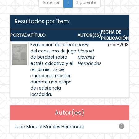
Anterior
1
Siguiente
Resultados por ítem:
FECHA DE
PORTADA
TÍTULO
AUTOR(ES)
PUBLICACIÓN
Evaluación del efecto
Juan
mar-2018
del consumo de jugo
Manuel
de betabel sobre
Morales
estrés oxidativo y el
Hernández
rendimiento de
nadadores máster
durante una etapa
de resistencia
lactácida.
Autor(es)
Juan Manuel Morales Hernández
1