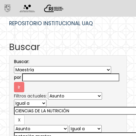
Skip
REPOSITORIO INSTITUCIONAL UAQ
navigation
Buscar
Buscar:
por
Filtros actuales: