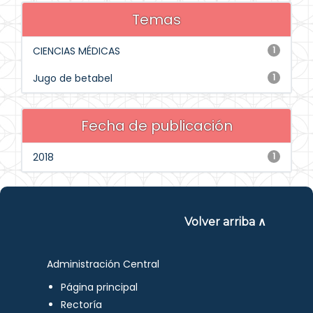
Temas
CIENCIAS MÉDICAS
1
Jugo de betabel
1
Fecha de publicación
2018
1
Volver arriba ∧
Administración Central
Página principal
Rectoría