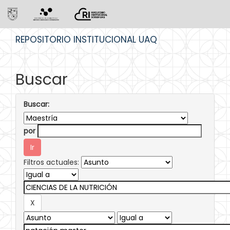
Skip
REPOSITORIO INSTITUCIONAL UAQ
navigation
Buscar
Buscar:
por
Filtros actuales: