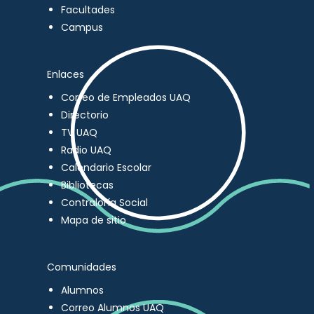
Facultades
Campus
Enlaces
Correo de Empleados UAQ
Directorio
TV UAQ
Radio UAQ
Calendario Escolar
Bibliotecas
Contraloría Social
Mapa de sitio
Comunidades
Alumnos
Correo Alumnos UAQ