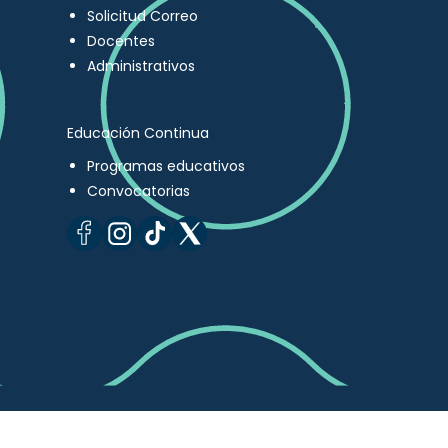
Solicitud Correo
Docentes
Administrativos
Educación Continua
Programas educativos
Convocatorias