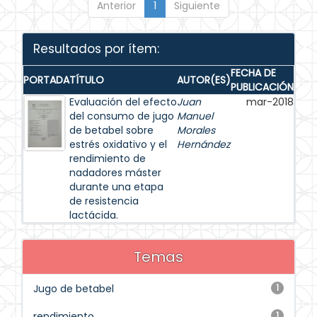
Anterior
1
Siguiente
Resultados por ítem:
FECHA DE
PORTADA
TÍTULO
AUTOR(ES)
PUBLICACIÓN
Evaluación del efecto
Juan
mar-2018
del consumo de jugo
Manuel
de betabel sobre
Morales
estrés oxidativo y el
Hernández
rendimiento de
nadadores máster
durante una etapa
de resistencia
lactácida.
Temas
Jugo de betabel
1
rendimiento
1