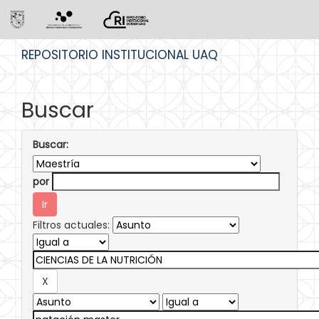
Skip
REPOSITORIO INSTITUCIONAL UAQ
navigation
Buscar
Buscar:
por
Filtros actuales: