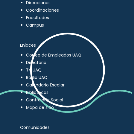
Direcciones
Coordinaciones
Facultades
Campus
Enlaces
Correo de Empleados UAQ
Directorio
TV UAQ
Radio UAQ
Calendario Escolar
Bibliotecas
Contraloría Social
Mapa de sitio
Comunidades