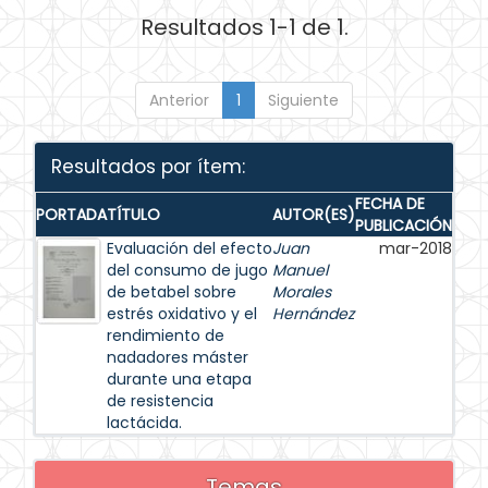
Resultados 1-1 de 1.
Anterior
1
Siguiente
Resultados por ítem:
FECHA DE
PORTADA
TÍTULO
AUTOR(ES)
PUBLICACIÓN
Evaluación del efecto
Juan
mar-2018
del consumo de jugo
Manuel
de betabel sobre
Morales
estrés oxidativo y el
Hernández
rendimiento de
nadadores máster
durante una etapa
de resistencia
lactácida.
Temas