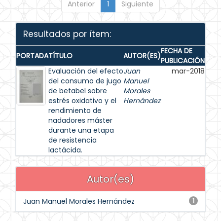
Anterior
1
Siguiente
Resultados por ítem:
FECHA DE
PORTADA
TÍTULO
AUTOR(ES)
PUBLICACIÓN
Evaluación del efecto
Juan
mar-2018
del consumo de jugo
Manuel
de betabel sobre
Morales
estrés oxidativo y el
Hernández
rendimiento de
nadadores máster
durante una etapa
de resistencia
lactácida.
Autor(es)
Juan Manuel Morales Hernández
1