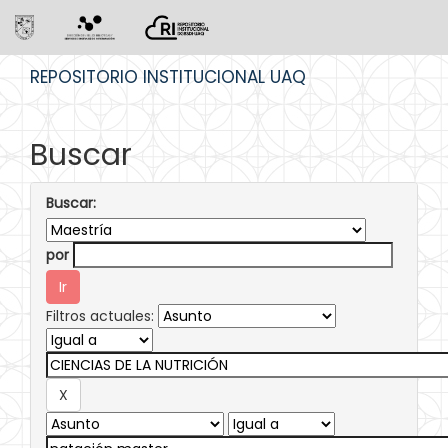
Skip
REPOSITORIO INSTITUCIONAL UAQ
navigation
Buscar
Buscar:
por
Filtros actuales: