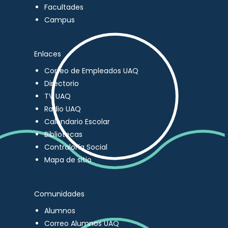
Facultades
Campus
Enlaces
Correo de Empleados UAQ
Directorio
TV UAQ
Radio UAQ
Calendario Escolar
Bibliotecas
Contraloría Social
Mapa de sitio
Comunidades
Alumnos
Correo Alumnos UAQ