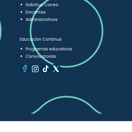
Solicitud Correo
Docentes
Administrativos
Educación Continua
Programas educativos
Convocatorias