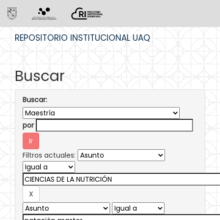
Skip
REPOSITORIO INSTITUCIONAL UAQ
navigation
Buscar
Buscar:
por
Filtros actuales: