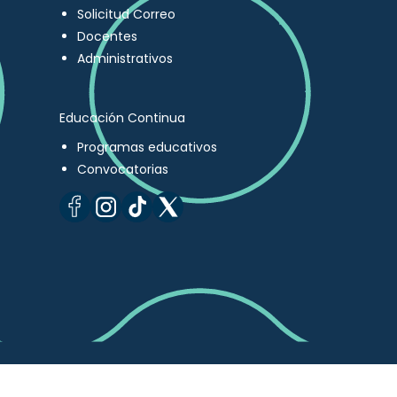
Solicitud Correo
Docentes
Administrativos
Educación Continua
Programas educativos
Convocatorias