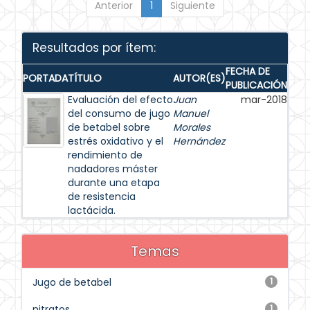
Anterior
1
Siguiente
Resultados por ítem:
FECHA DE
PORTADA
TÍTULO
AUTOR(ES)
PUBLICACIÓN
Evaluación del efecto
Juan
mar-2018
del consumo de jugo
Manuel
de betabel sobre
Morales
estrés oxidativo y el
Hernández
rendimiento de
nadadores máster
durante una etapa
de resistencia
lactácida.
Temas
Jugo de betabel
1
nitratos
1