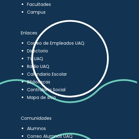
Facultades
Campus
Enlaces
Correo de Empleados UAQ
Directorio
TV UAQ
Radio UAQ
Calendario Escolar
Bibliotecas
Contraloría Social
Mapa de sitio
Comunidades
Alumnos
Correo Alumnos UAQ