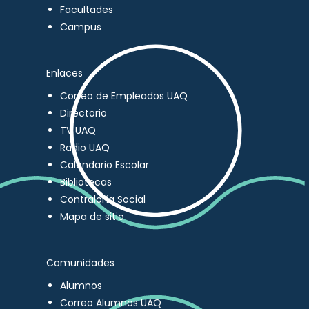
Facultades
Campus
Enlaces
Correo de Empleados UAQ
Directorio
TV UAQ
Radio UAQ
Calendario Escolar
Bibliotecas
Contraloría Social
Mapa de sitio
Comunidades
Alumnos
Correo Alumnos UAQ