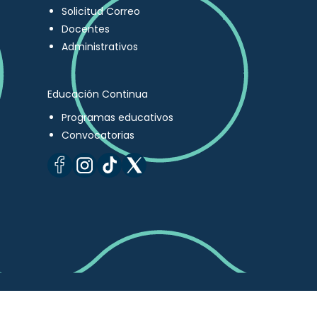
Solicitud Correo
Docentes
Administrativos
Educación Continua
Programas educativos
Convocatorias