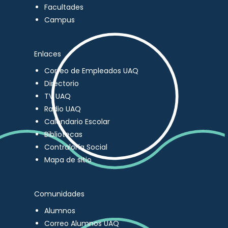
Facultades
Campus
Enlaces
Correo de Empleados UAQ
Directorio
TV UAQ
Radio UAQ
Calendario Escolar
Bibliotecas
Contraloría Social
Mapa de sitio
Comunidades
Alumnos
Correo Alumnos UAQ