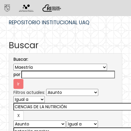
Skip
REPOSITORIO INSTITUCIONAL UAQ
navigation
Buscar
Buscar:
por
Filtros actuales: