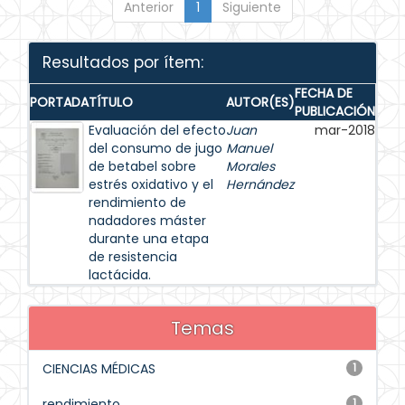
Anterior
1
Siguiente
Resultados por ítem:
FECHA DE
PORTADA
TÍTULO
AUTOR(ES)
PUBLICACIÓN
Evaluación del efecto
Juan
mar-2018
del consumo de jugo
Manuel
de betabel sobre
Morales
estrés oxidativo y el
Hernández
rendimiento de
nadadores máster
durante una etapa
de resistencia
lactácida.
Temas
CIENCIAS MÉDICAS
1
rendimiento
1