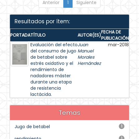
Anterior
1
Siguiente
Resultados por ítem:
FECHA DE
PORTADA
TÍTULO
AUTOR(ES)
PUBLICACIÓN
Evaluación del efecto
Juan
mar-2018
del consumo de jugo
Manuel
de betabel sobre
Morales
estrés oxidativo y el
Hernández
rendimiento de
nadadores máster
durante una etapa
de resistencia
lactácida.
Temas
Jugo de betabel
1
rendimiento
1