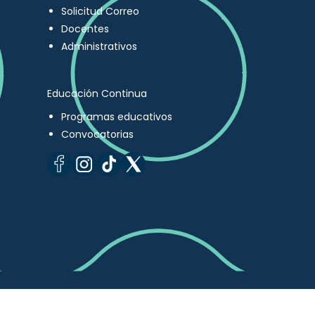
Solicitud Correo
Docentes
Administrativos
Educación Continua
Programas educativos
Convocatorias