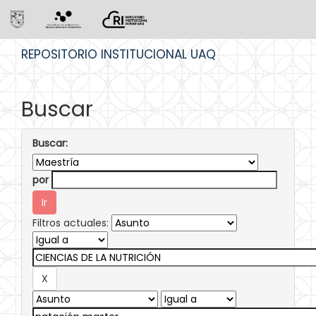
Skip
REPOSITORIO INSTITUCIONAL UAQ
navigation
Buscar
Buscar:
por
Filtros actuales: