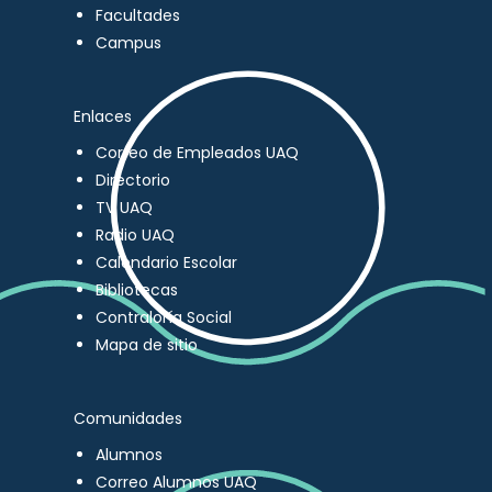
Facultades
Campus
Enlaces
Correo de Empleados UAQ
Directorio
TV UAQ
Radio UAQ
Calendario Escolar
Bibliotecas
Contraloría Social
Mapa de sitio
Comunidades
Alumnos
Correo Alumnos UAQ