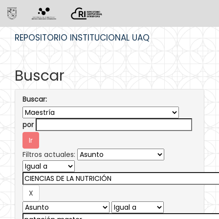
Skip
REPOSITORIO INSTITUCIONAL UAQ
navigation
Buscar
Buscar:
por
Filtros actuales: