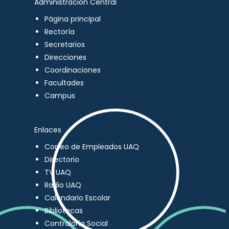
Administración Central
Página principal
Rectoría
Secretarios
Direcciones
Coordinaciones
Facultades
Campus
Enlaces
Correo de Empleados UAQ
Directorio
TV UAQ
Radio UAQ
Calendario Escolar
Bibliotecas
Contraloría Social