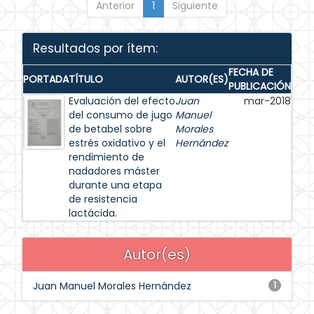
Anterior
1
Siguiente
Resultados por ítem:
FECHA DE
PORTADA
TÍTULO
AUTOR(ES)
PUBLICACIÓN
Evaluación del efecto
Juan
mar-2018
del consumo de jugo
Manuel
de betabel sobre
Morales
estrés oxidativo y el
Hernández
rendimiento de
nadadores máster
durante una etapa
de resistencia
lactácida.
Autor(es)
Juan Manuel Morales Hernández
1