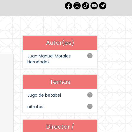
Autor(es)
Juan Manuel Morales
1
Hernández
Temas
Jugo de betabel
1
nitratos
1
Director /