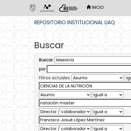
INICIO
Skip
REPOSITORIO INSTITUCIONAL UAQ
navigation
Buscar
Buscar:
por
Filtros actuales: