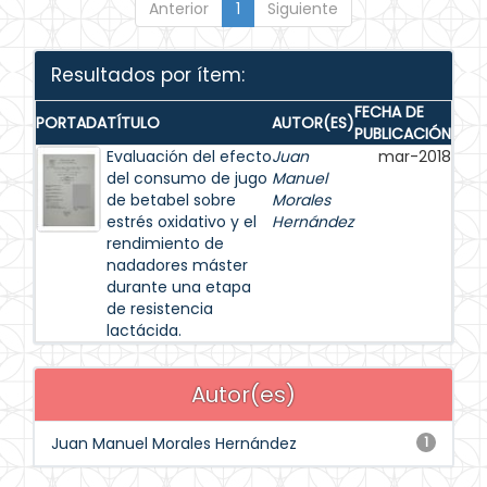
Anterior
1
Siguiente
Resultados por ítem:
FECHA DE
PORTADA
TÍTULO
AUTOR(ES)
PUBLICACIÓN
Evaluación del efecto
Juan
mar-2018
del consumo de jugo
Manuel
de betabel sobre
Morales
estrés oxidativo y el
Hernández
rendimiento de
nadadores máster
durante una etapa
de resistencia
lactácida.
Autor(es)
Juan Manuel Morales Hernández
1