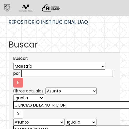
Skip
REPOSITORIO INSTITUCIONAL UAQ
navigation
Buscar
Buscar:
por
Filtros actuales: