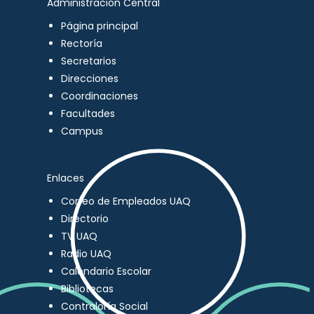
Administración Central
Página principal
Rectoría
Secretarios
Direcciones
Coordinaciones
Facultades
Campus
Enlaces
Correo de Empleados UAQ
Directorio
TV UAQ
Radio UAQ
Calendario Escolar
Bibliotecas
Contraloría Social