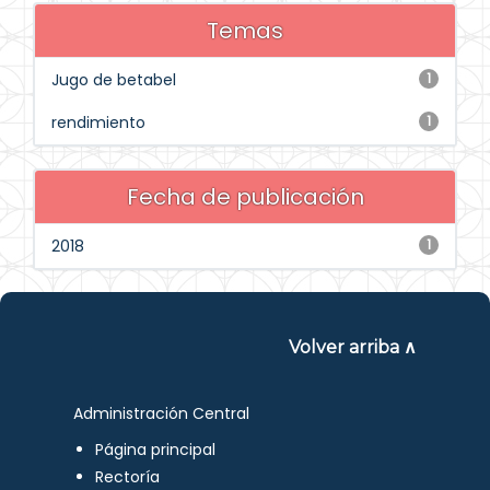
Temas
Jugo de betabel
1
rendimiento
1
Fecha de publicación
2018
1
Volver arriba ∧
Administración Central
Página principal
Rectoría