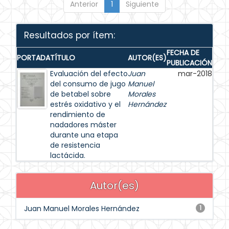
Anterior
1
Siguiente
Resultados por ítem:
FECHA DE
PORTADA
TÍTULO
AUTOR(ES)
PUBLICACIÓN
Evaluación del efecto
Juan
mar-2018
del consumo de jugo
Manuel
de betabel sobre
Morales
estrés oxidativo y el
Hernández
rendimiento de
nadadores máster
durante una etapa
de resistencia
lactácida.
Autor(es)
Juan Manuel Morales Hernández
1