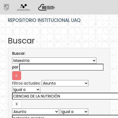
Skip
REPOSITORIO INSTITUCIONAL UAQ
navigation
Buscar
Buscar:
por
Filtros actuales: