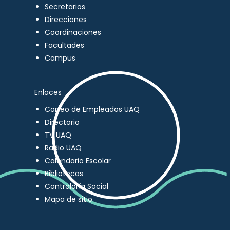
Secretarios
Direcciones
Coordinaciones
Facultades
Campus
Enlaces
Correo de Empleados UAQ
Directorio
TV UAQ
Radio UAQ
Calendario Escolar
Bibliotecas
Contraloría Social
Mapa de sitio