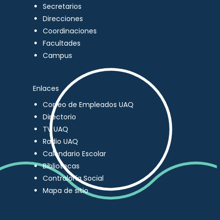
Secretarios
Direcciones
Coordinaciones
Facultades
Campus
Enlaces
Correo de Empleados UAQ
Directorio
TV UAQ
Radio UAQ
Calendario Escolar
Bibliotecas
Contraloría Social
Mapa de sitio