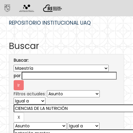
Skip
REPOSITORIO INSTITUCIONAL UAQ
navigation
Buscar
Buscar:
por
Filtros actuales: