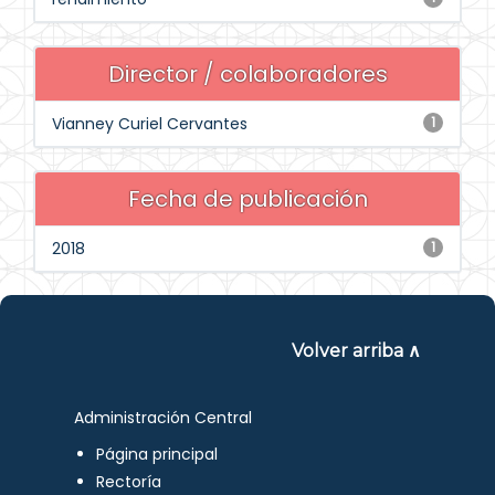
Director / colaboradores
Vianney Curiel Cervantes
1
Fecha de publicación
2018
1
Volver arriba ∧
Administración Central
Página principal
Rectoría