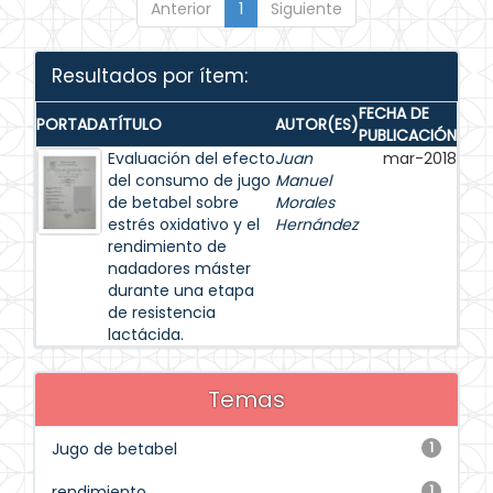
Anterior
1
Siguiente
Resultados por ítem:
FECHA DE
PORTADA
TÍTULO
AUTOR(ES)
PUBLICACIÓN
Evaluación del efecto
Juan
mar-2018
del consumo de jugo
Manuel
de betabel sobre
Morales
estrés oxidativo y el
Hernández
rendimiento de
nadadores máster
durante una etapa
de resistencia
lactácida.
Temas
Jugo de betabel
1
rendimiento
1