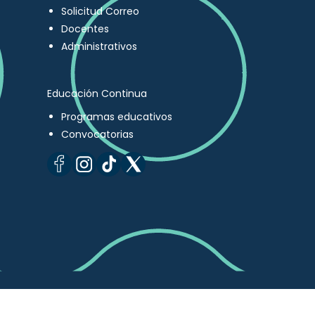
Solicitud Correo
Docentes
Administrativos
Educación Continua
Programas educativos
Convocatorias