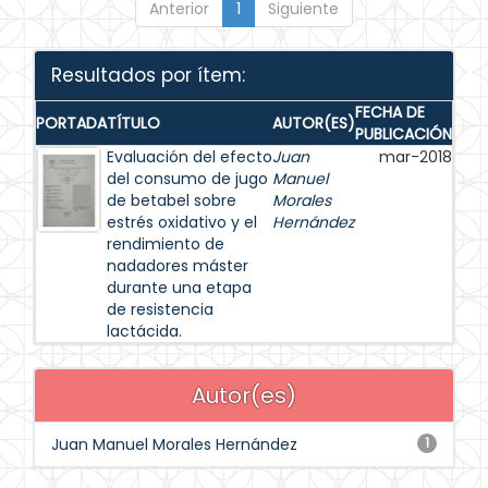
Anterior
1
Siguiente
Resultados por ítem:
FECHA DE
PORTADA
TÍTULO
AUTOR(ES)
PUBLICACIÓN
Evaluación del efecto
Juan
mar-2018
del consumo de jugo
Manuel
de betabel sobre
Morales
estrés oxidativo y el
Hernández
rendimiento de
nadadores máster
durante una etapa
de resistencia
lactácida.
Autor(es)
Juan Manuel Morales Hernández
1