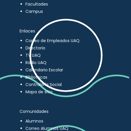
Facultades
Campus
Enlaces
Correo de Empleados UAQ
Directorio
TV UAQ
Radio UAQ
Calendario Escolar
Bibliotecas
Contraloría Social
Mapa de sitio
Comunidades
Alumnos
Correo Alumnos UAQ