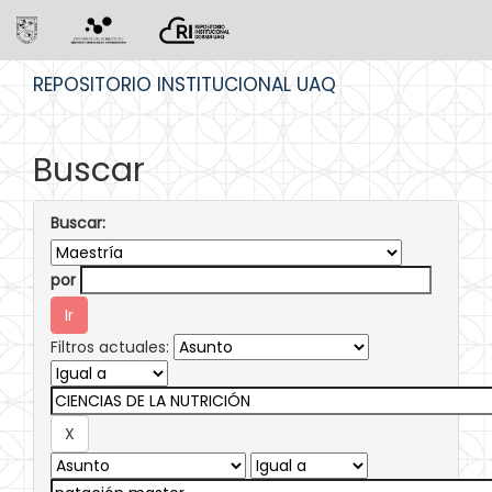
Skip
REPOSITORIO INSTITUCIONAL UAQ
navigation
Buscar
Buscar:
por
Filtros actuales: