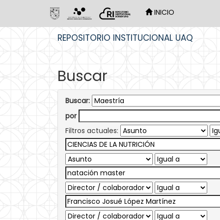
INICIO
Skip
REPOSITORIO INSTITUCIONAL UAQ
navigation
Buscar
Buscar:
por
Filtros actuales: