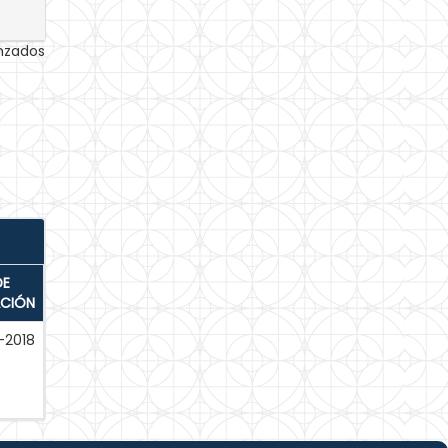
anzados
DE
ACIÓN
-2018