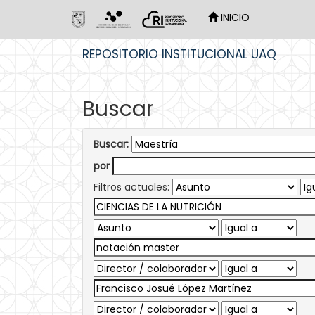
INICIO
Skip
REPOSITORIO INSTITUCIONAL UAQ
navigation
Buscar
Buscar:
por
Filtros actuales: