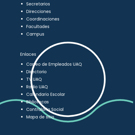
Secretarios
Direcciones
Coordinaciones
Facultades
Campus
Enlaces
Correo de Empleados UAQ
Directorio
TV UAQ
Radio UAQ
Calendario Escolar
Bibliotecas
Contraloría Social
Mapa de sitio