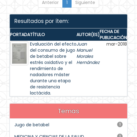
Anterior
1
Siguiente
Resultados por ítem:
FECHA DE
PORTADA
TÍTULO
AUTOR(ES)
PUBLICACIÓN
Evaluación del efecto
Juan
mar-2018
del consumo de jugo
Manuel
de betabel sobre
Morales
estrés oxidativo y el
Hernández
rendimiento de
nadadores máster
durante una etapa
de resistencia
lactácida.
Temas
Jugo de betabel
1
MEDICINA Y CIENCIAS DE LA SALUD
1