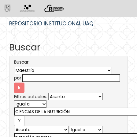
Skip
REPOSITORIO INSTITUCIONAL UAQ
navigation
Buscar
Buscar:
por
Filtros actuales: