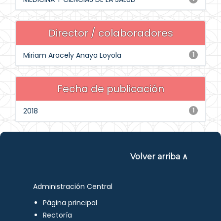
Director / colaboradores
Miriam Aracely Anaya Loyola
1
Fecha de publicación
2018
1
Volver arriba ∧
Administración Central
Página principal
Rectoría