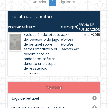
Anterior
1
Siguiente
Resultados por ítem:
FECHA DE
PORTADA
TÍTULO
AUTOR(ES)
PUBLICACIÓN
Evaluación del efecto
Juan
mar-2018
del consumo de jugo
Manuel
de betabel sobre
Morales
estrés oxidativo y el
Hernández
rendimiento de
nadadores máster
durante una etapa
de resistencia
lactácida.
Temas
Jugo de betabel
1
MEDICINA Y CIENCIAS DE LA SALUD
1