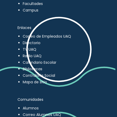
Facultades
Campus
Enlaces
Correo de Empleados UAQ
Directorio
TV UAQ
Radio UAQ
Calendario Escolar
Bibliotecas
Contraloría Social
Mapa de sitio
Comunidades
Alumnos
Correo Alumnos UAQ