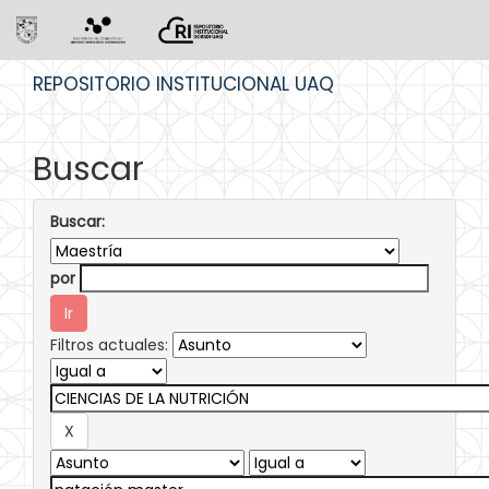
Skip
REPOSITORIO INSTITUCIONAL UAQ
navigation
Buscar
Buscar:
por
Filtros actuales: