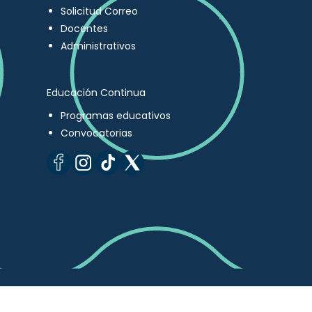
Solicitud Correo
Docentes
Administrativos
Educación Continua
Programas educativos
Convocatorias