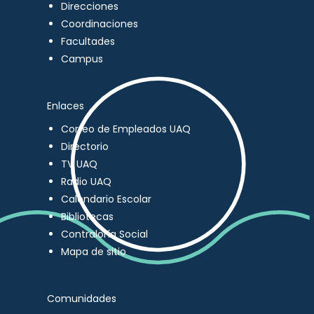
Direcciones
Coordinaciones
Facultades
Campus
Enlaces
Correo de Empleados UAQ
Directorio
TV UAQ
Radio UAQ
Calendario Escolar
Bibliotecas
Contraloría Social
Mapa de sitio
Comunidades