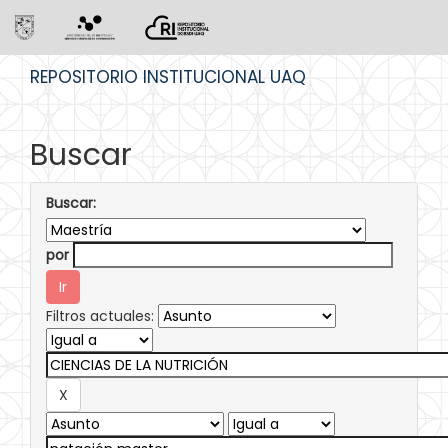
Skip
REPOSITORIO INSTITUCIONAL UAQ
navigation
Buscar
Buscar:
por
Filtros actuales: