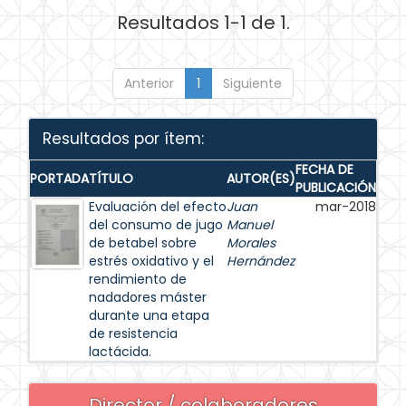
Resultados 1-1 de 1.
Anterior
1
Siguiente
Resultados por ítem:
FECHA DE
PORTADA
TÍTULO
AUTOR(ES)
PUBLICACIÓN
Evaluación del efecto
Juan
mar-2018
del consumo de jugo
Manuel
de betabel sobre
Morales
estrés oxidativo y el
Hernández
rendimiento de
nadadores máster
durante una etapa
de resistencia
lactácida.
Director / colaboradores