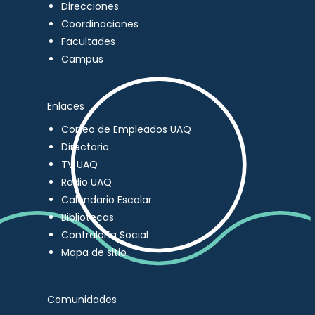
Direcciones
Coordinaciones
Facultades
Campus
Enlaces
Correo de Empleados UAQ
Directorio
TV UAQ
Radio UAQ
Calendario Escolar
Bibliotecas
Contraloría Social
Mapa de sitio
Comunidades