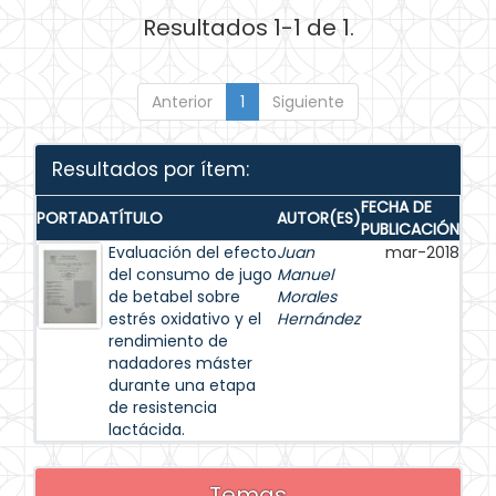
Resultados 1-1 de 1.
Anterior
1
Siguiente
Resultados por ítem:
FECHA DE
PORTADA
TÍTULO
AUTOR(ES)
PUBLICACIÓN
Evaluación del efecto
Juan
mar-2018
del consumo de jugo
Manuel
de betabel sobre
Morales
estrés oxidativo y el
Hernández
rendimiento de
nadadores máster
durante una etapa
de resistencia
lactácida.
Temas