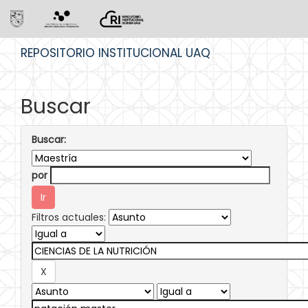
Skip
REPOSITORIO INSTITUCIONAL UAQ
navigation
Buscar
Buscar:
por
Filtros actuales: