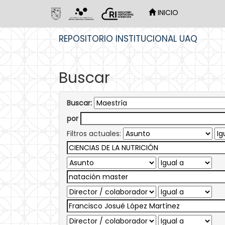
INICIO
Skip
REPOSITORIO INSTITUCIONAL UAQ
navigation
Buscar
Buscar:
por
Filtros actuales: