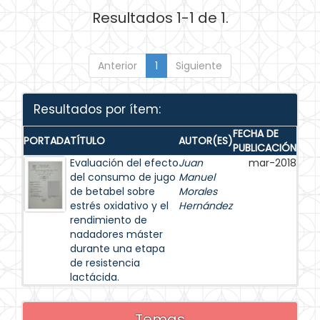
Resultados 1-1 de 1.
Anterior
1
Siguiente
Resultados por ítem:
FECHA DE
PORTADA
TÍTULO
AUTOR(ES)
PUBLICACIÓN
Evaluación del efecto
Juan
mar-2018
del consumo de jugo
Manuel
de betabel sobre
Morales
estrés oxidativo y el
Hernández
rendimiento de
nadadores máster
durante una etapa
de resistencia
lactácida.
Temas