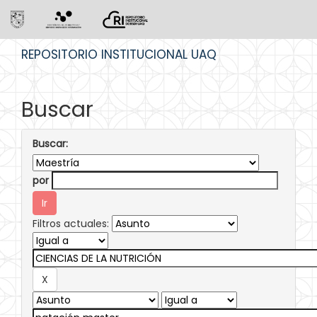
Skip
REPOSITORIO INSTITUCIONAL UAQ
navigation
Buscar
Buscar:
por
Filtros actuales: