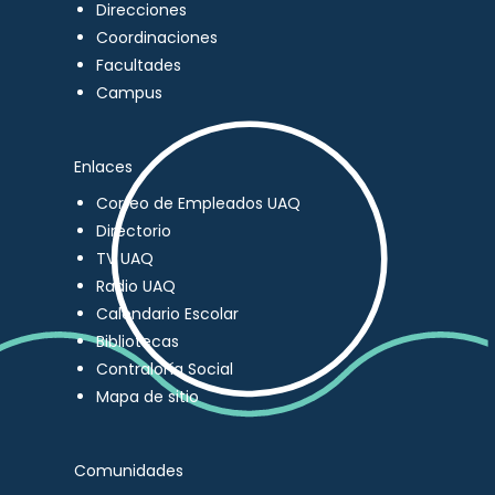
Direcciones
Coordinaciones
Facultades
Campus
Enlaces
Correo de Empleados UAQ
Directorio
TV UAQ
Radio UAQ
Calendario Escolar
Bibliotecas
Contraloría Social
Mapa de sitio
Comunidades