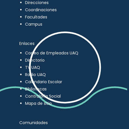
Direcciones
Coordinaciones
Facultades
Campus
Enlaces
Correo de Empleados UAQ
Directorio
TV UAQ
Radio UAQ
Calendario Escolar
Bibliotecas
Contraloría Social
Mapa de sitio
Comunidades