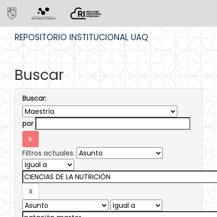
Skip
REPOSITORIO INSTITUCIONAL UAQ
navigation
Buscar
Buscar:
por
Filtros actuales: