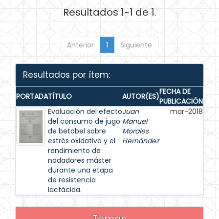
Resultados 1-1 de 1.
Anterior
1
Siguiente
Resultados por ítem:
FECHA DE
PORTADA
TÍTULO
AUTOR(ES)
PUBLICACIÓN
Evaluación del efecto
Juan
mar-2018
del consumo de jugo
Manuel
de betabel sobre
Morales
estrés oxidativo y el
Hernández
rendimiento de
nadadores máster
durante una etapa
de resistencia
lactácida.
Temas