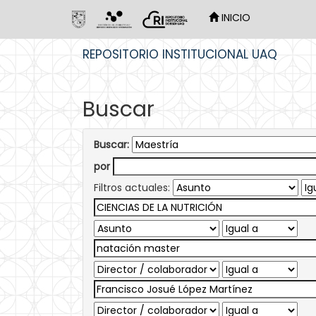
INICIO
Skip
REPOSITORIO INSTITUCIONAL UAQ
navigation
Buscar
Buscar:
por
Filtros actuales: